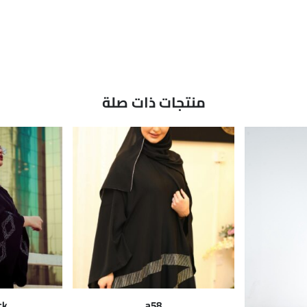
منتجات ذات صلة
ck
a58