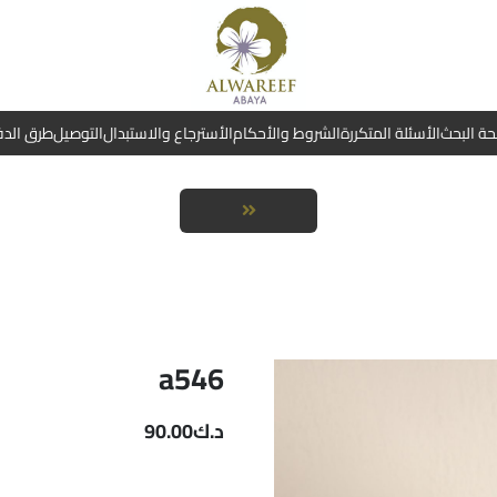
ة البحث
الأسئلة المتكررة
الشروط والأحكام
الأسترجاع والاستبدال
التوصيل
طرق الد
a546
د.ك
90.00