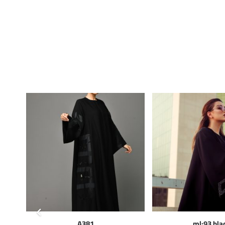
A381
ml:93 bla