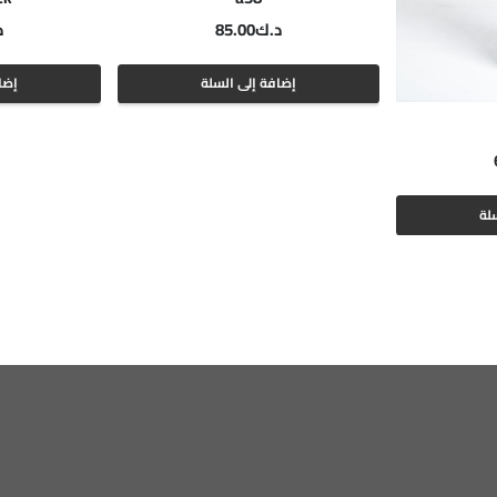
د.ك
85.00
د
إضافة إلى السلة
إضا
لة