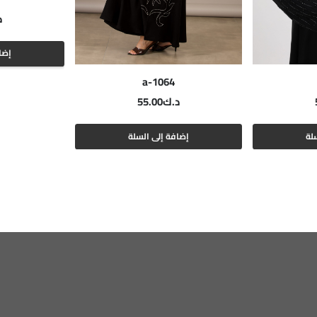
د
إضا
a-1064
د.ك
55.00
لة
إضافة إلى السلة