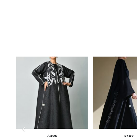
A386
a182