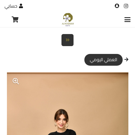
حسابي
العملي اليومي