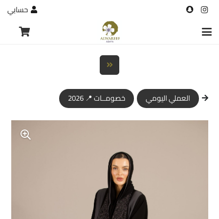
حسابي
العملي اليومي
خصومــات 📍 2026