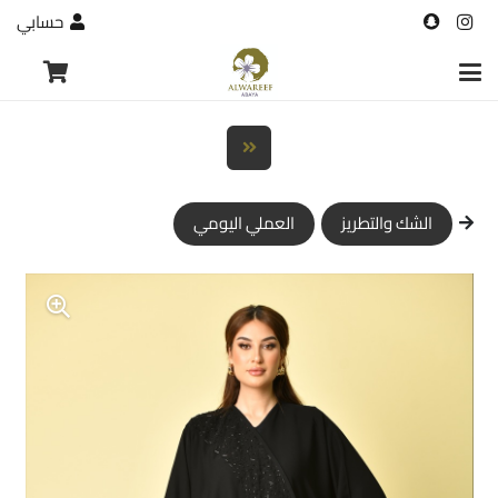
حسابي
الشك والتطريز
العملي اليومي