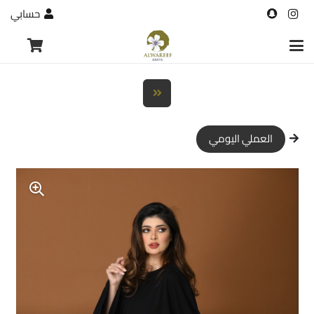
حسابي
العملي اليومي