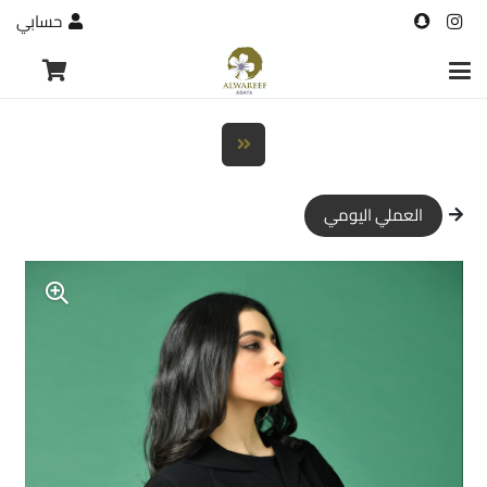
حسابي
العملي اليومي