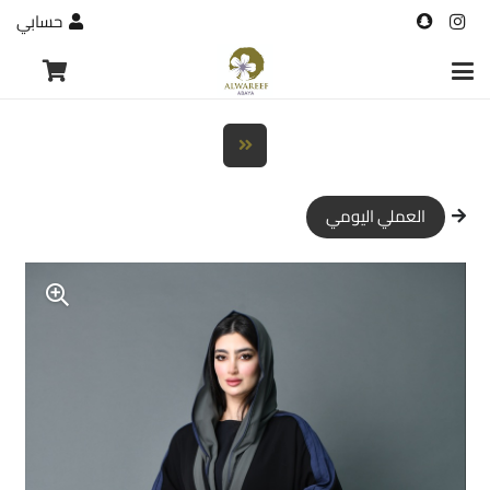
حسابي
العملي اليومي