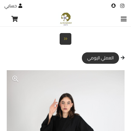
حسابي
العملي اليومي