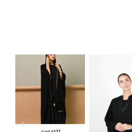
a177 وردي