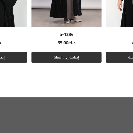
a-1234
د.ك
55.00
د
لة
إضافة إلى السلة
إضا