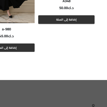
A348
د.ك
50.00
إضافة إلى السلة
a-980
د.ك
45.00
إضافة إلى الس