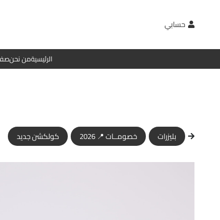
حسابي
الرئيسية
من نحن
صفح
بليزرات
خصومــات 📍 2026
كولكشن جديد