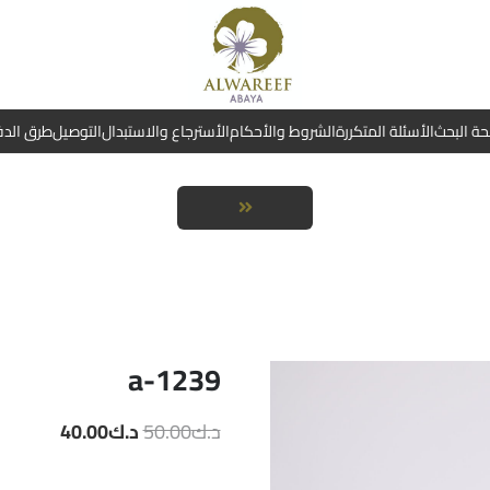
ة البحث
الأسئلة المتكررة
الشروط والأحكام
الأسترجاع والاستبدال
التوصيل
طرق الد
a-1239
السعر
السعر
د.ك
50.00
د.ك
40.00
الأصلي
الحالي