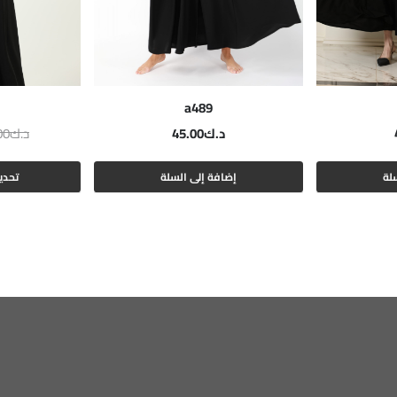
a489
د.ك
45.00
د.ك
00
لة
إضافة إلى السلة
تحدي