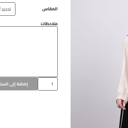
هو:
هو:
المقاس
د.ك50.00.
د.ك40.00.
ملاحظات
كمية
إضافة إلى السل
a-
1239