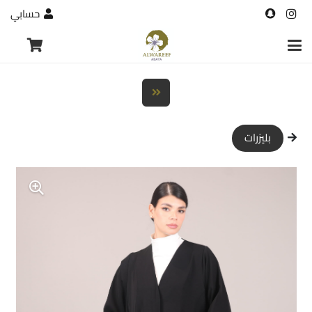
حسابي
بليزرات