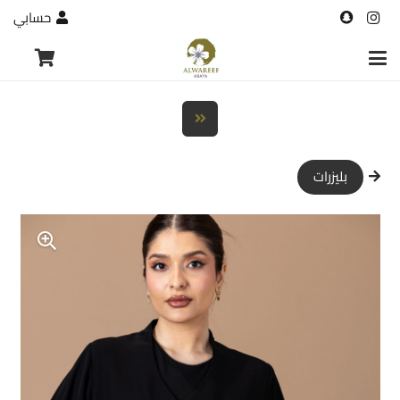
حسابي
بليزرات