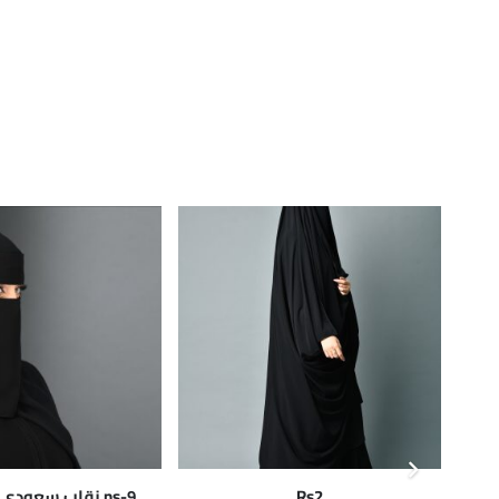
Rs2
ns-9 نقاب سعود