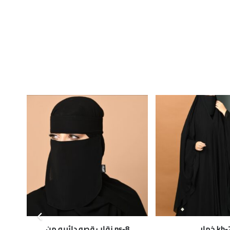
kh خمار
ns-8 نقاب قصه دائريه من