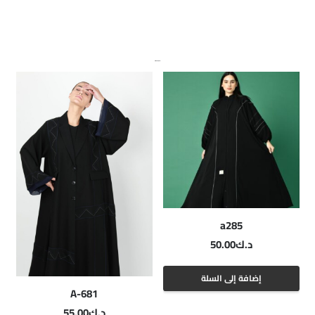
منتجات ذات صلة
a285
د.ك
50.00
إضافة إلى السلة
A-681
د.ك
55.00