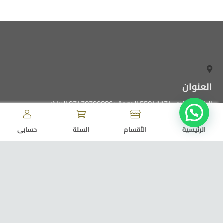
العنوان
الكويت ، الرى 55041174 الدوحة +97470799886 الرياض
0509931122 الامارات ، الشارقة
الرئيسية
الأقسام
السلة
حسابى
البريد الالكترونى
alwareef5alhajri@gmail.com
[/vc_column]