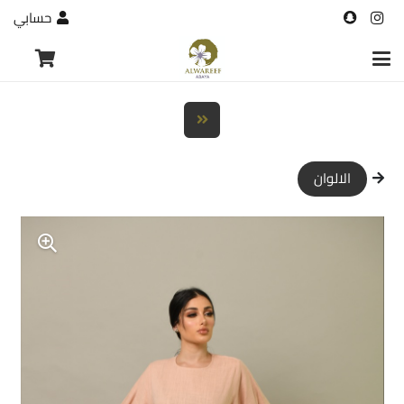
حسابي
الالوان