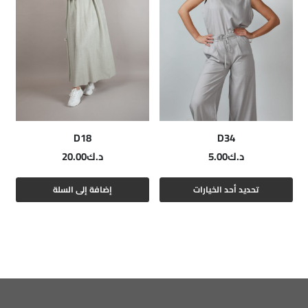
D18
D34
د.ك
5.00
د.ك
20.00
هناك
هناك
تحديد أحد الخيارات
إضافة إلى السلة
العديد
العديد
من
من
الأشكال
الأشكال
المختلفة
المختلفة
لهذا
لهذا
المنتج.
المنتج.