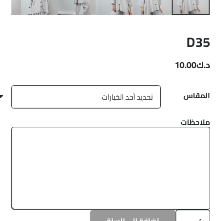
D35
د.ك
10.00
المقاس
ملاحظات
كمية
إضافة إلى السلة