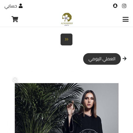
حسابي
العملي اليومي