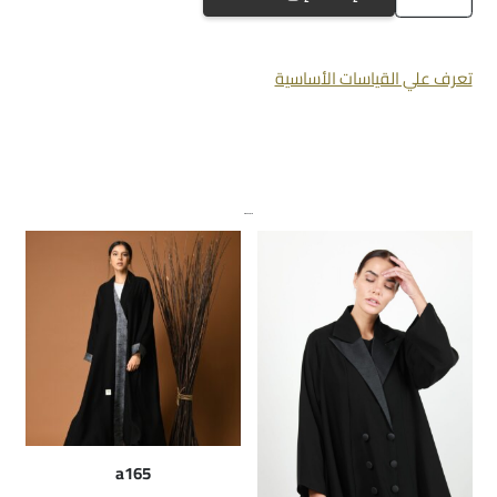
a615
تعرف علي القياسات الأساسية
منتجات ذات صلة
a165