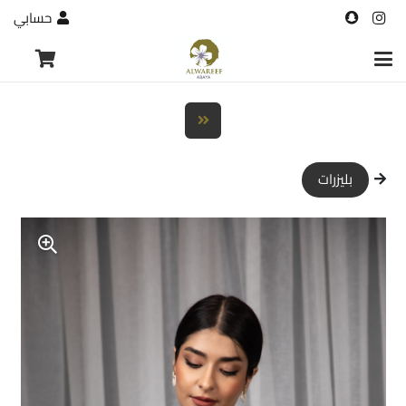
حسابي
بليزرات