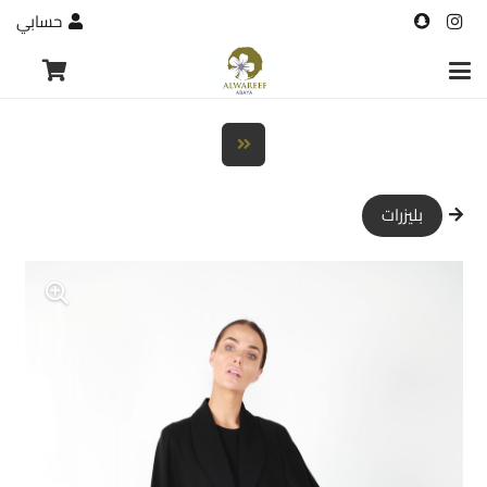
حسابي
بليزرات