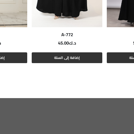
A-772
د.ك
45.00
د
لة
إضافة إلى السلة
إضا