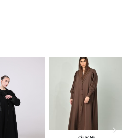
a446 بني