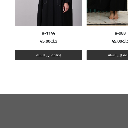
a-1144
a-983
.ك
45.00
د.ك
45.00
فة إلى السلة
إضافة إلى السلة