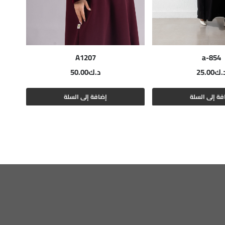
A1207
a-854
.ك
25.00
د.ك
50.00
فة إلى السلة
إضافة إلى السلة