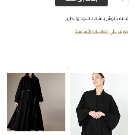
A383
قصه كلوش بالشك الاسود والتطريز
تعرف علي القياسات الأساسية
منتجات ذات صلة