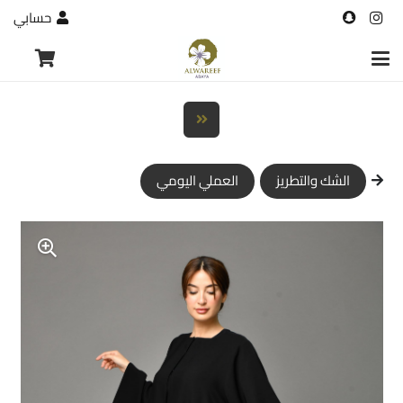
حسابي
الشك والتطريز
العملي اليومي