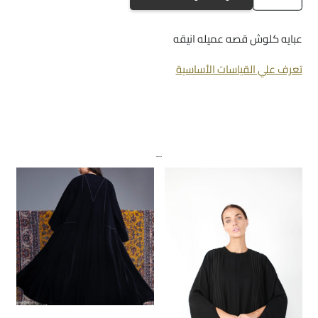
A368
عبايه كلوش قصه عميله انيقه
تعرف علي القياسات الأساسية
منتجات ذات صلة