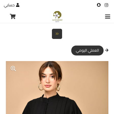
حسابي
العملي اليومي