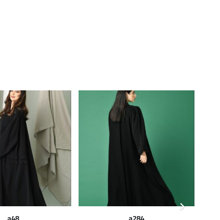
a48
a284