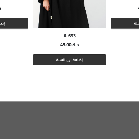
د
لة
إضا
A-693
د.ك
45.00
إضافة إلى السلة