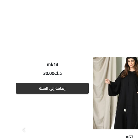
ml:13
د.ك
30.00
إضافة إلى السلة
a62