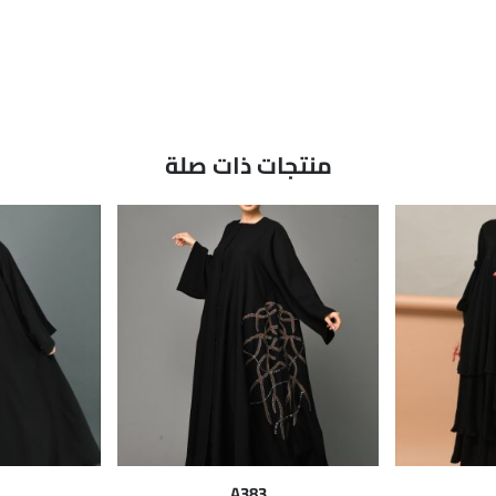
منتجات ذات صلة
A383