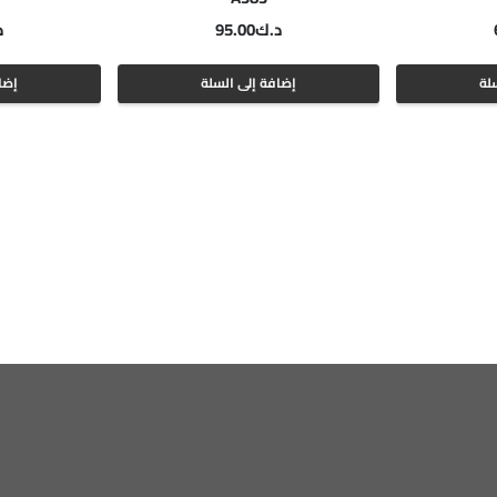
د.ك
95.00
د
لة
إضافة إلى السلة
إضا