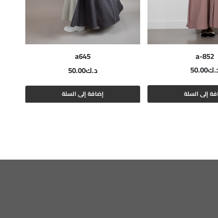
a-852
a645
.ك
50.00
د.ك
50.00
فة إلى السلة
إضافة إلى السلة