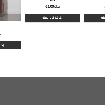
د.ك
65.00
لة
إضافة إلى السلة
د
إضا