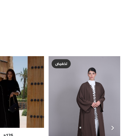
تخفيض
a125