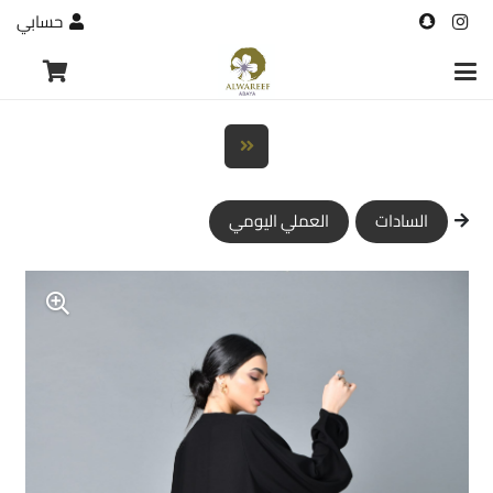
حسابي
السادات
العملي اليومي