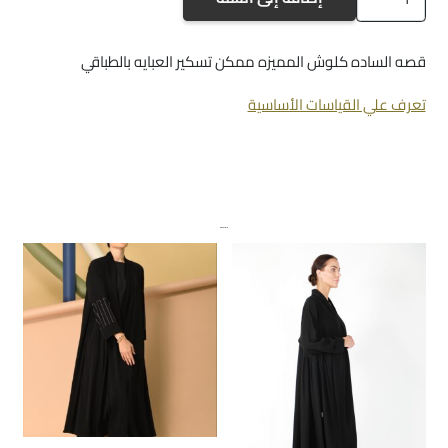
a264
قصه الساده كلوش المميزه ممكن تسكير العبايه بالطباقي
تعرف علي القياسات الأساسية
منتجات ذات صلة