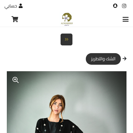
حسابي
الشك والتطريز