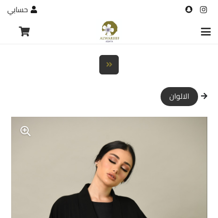
حسابي
الالوان