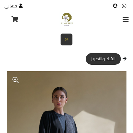
حسابي
الشك والتطريز