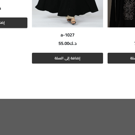
د
إضا
a-1027
د.ك
55.00
لة
إضافة إلى السلة