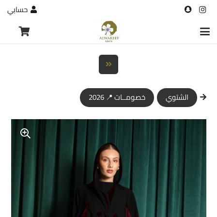
حسابي
الشتوي
خصومــات 📍 2026