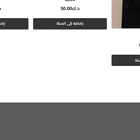
د.ك
50.00
د
إضافة إلى السلة
إضا
لة