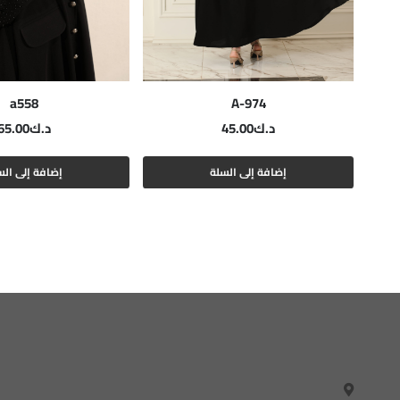
a558
A-974
د.ك
45.00
د.ك
65.00
إضافة إلى السلة
إضافة إلى الس