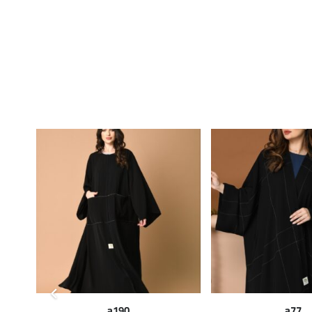
a190
a77