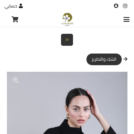
حسابي
الشك والتطريز