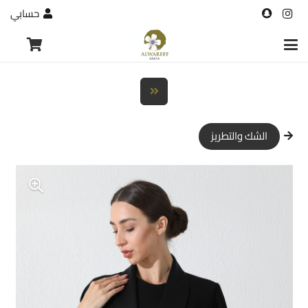
حسابي
الشك والتطريز