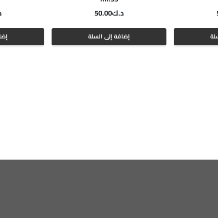
د.ك
50.00
د
لة
إضافة إلى السلة
إضا