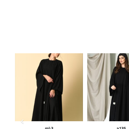
ml:3
a135