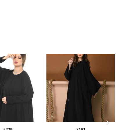
a225
a151