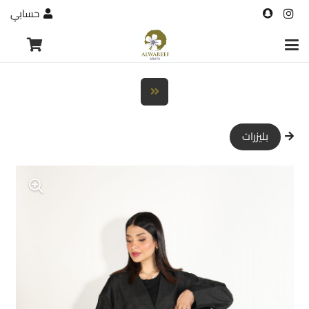
حسابي
بليزرات