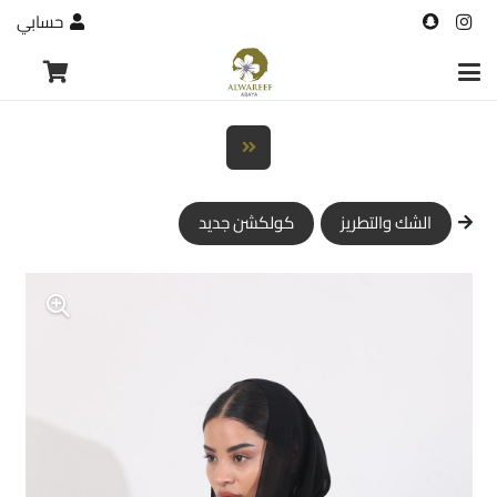
حسابي
الشك والتطريز
كولكشن جديد