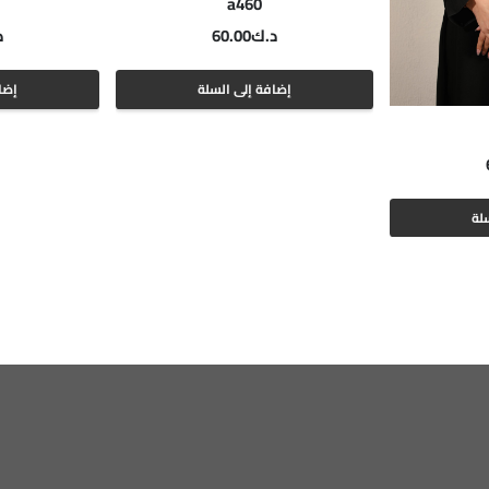
a460
د.ك
60.00
د
إضافة إلى السلة
إضا
لة