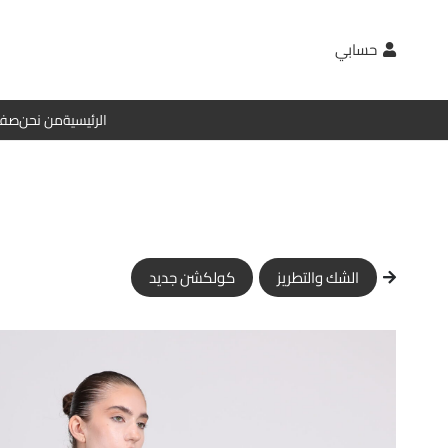
حسابي
الرئيسية
من نحن
صفح
الشك والتطريز
كولكشن جديد