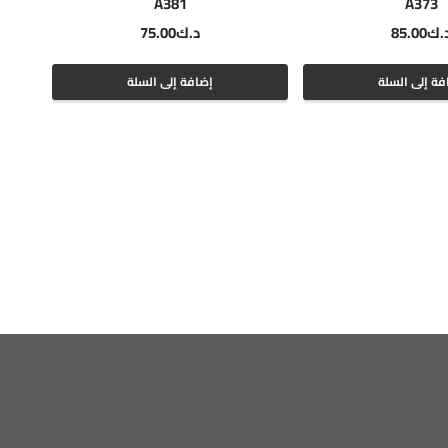
A381
A373
.ك
85.00
د.ك
75.00
فة إلى السلة
إضافة إلى السلة