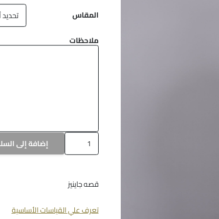
هو:
هو:
المقاس
د.ك45.00.
د.ك35.00.
ملاحظات
كمية
إضافة إلى السل
a-
1149
قصه جاينيز
تعرف علي القياسات الأساسية