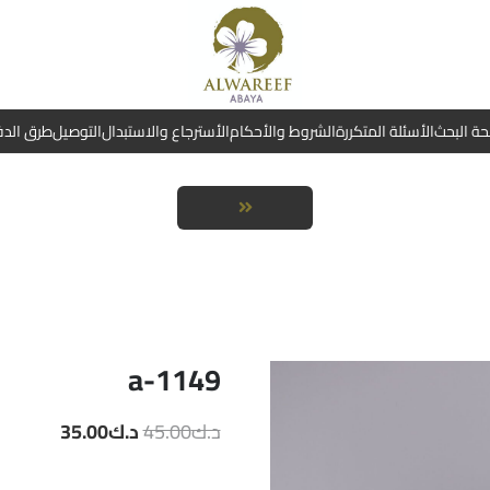
ة البحث
الأسئلة المتكررة
الشروط والأحكام
الأسترجاع والاستبدال
التوصيل
طرق الد
a-1149
السعر
السعر
د.ك
45.00
د.ك
35.00
الأصلي
الحالي