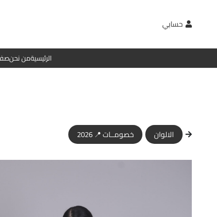
حسابي
الرئيسية
من نحن
صفح
الالوان
خصومــات 📍 2026