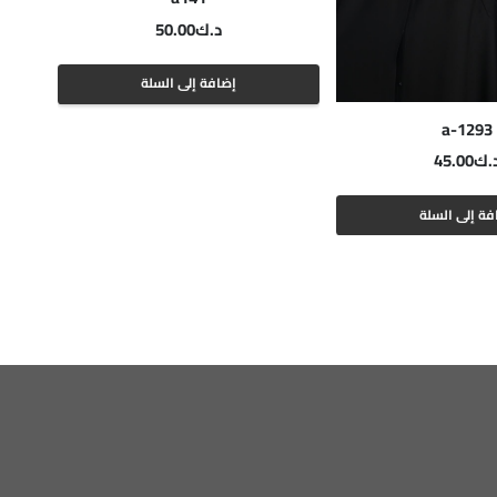
د.ك
50.00
إضافة إلى السلة
a-1293
.ك
45.00
فة إلى السلة