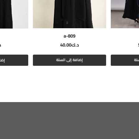
a-809
د.ك
40.00
د
لة
إضافة إلى السلة
إضا