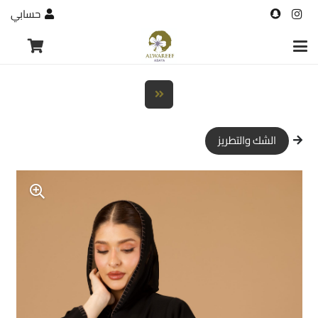
حسابي
الشك والتطريز