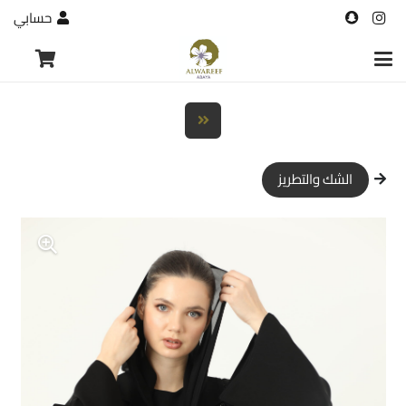
حسابي
الشك والتطريز