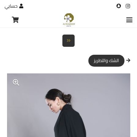
حسابي
الشك والتطريز