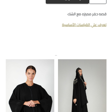
ِa-
885
قصه حفر مميزه مع الشك
تعرف علي القياسات الأساسية
منتجات ذات صلة