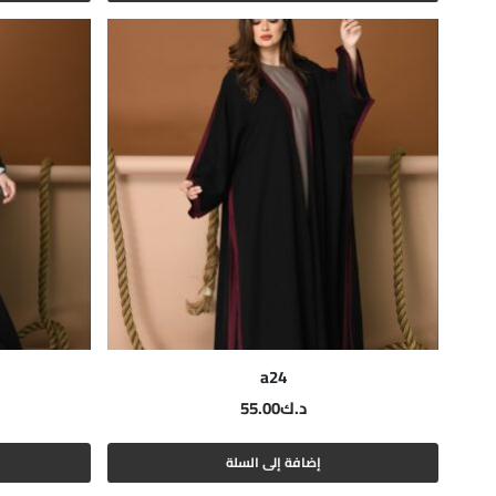
a24
د.ك
55.00
إضافة إلى السلة