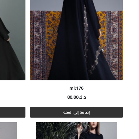
ml:176
د.ك
80.00
إضافة إلى السلة