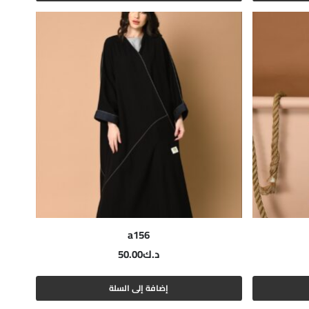
a156
د.ك
50.00
إضافة إلى السلة