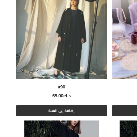
a90
د.ك
65.00
إضافة إلى السلة