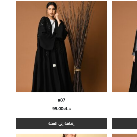
a87
د.ك
95.00
إضافة إلى السلة