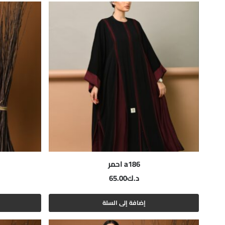
a186 احمر
د.ك
65.00
إضافة إلى السلة